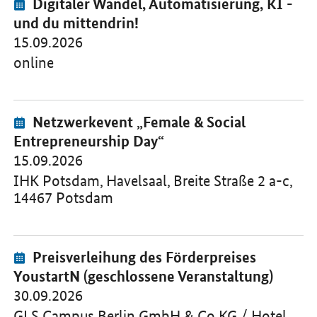
Öffnet Einzelsicht
Digitaler Wandel, Automatisierung, KI -
und du mittendrin!
15.09.2026
online
Veranstaltung:
Öffnet Einzelsicht
Netzwerkevent „
Female & Social
Entrepreneurship Day
“
15.09.2026
IHK Potsdam, Havelsaal, Breite Straße 2 a-c,
14467 Potsdam
Veranstaltung:
Öffnet Einzelsicht
Preisverleihung des Förderpreises
YoustartN
(geschlossene Veranstaltung)
30.09.2026
GLS Campus Berlin GmbH & Co KG / Hotel