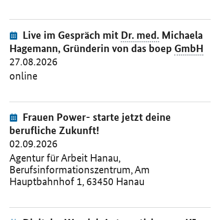
Veranstaltung:
Öffnet Einzelsicht
Live
im Gespräch mit
Dr. med.
Michaela
Hagemann, Gründerin von das boep
GmbH
27.08.2026
online
Veranstaltung:
Öffnet Einzelsicht
Frauen Power- starte jetzt deine
berufliche Zukunft!
02.09.2026
Agentur für Arbeit Hanau,
Berufsinformationszentrum, Am
Hauptbahnhof 1, 63450 Hanau
Veranstaltung: