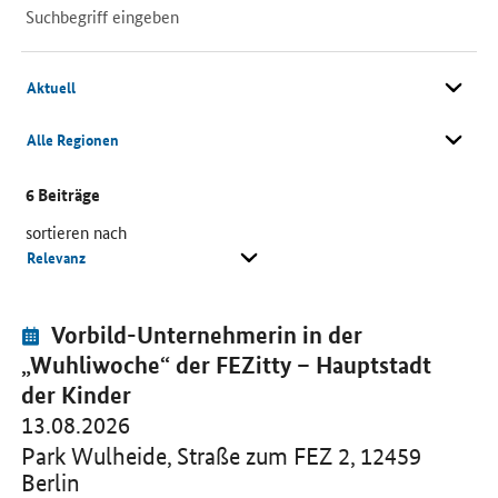
Suchfeld
Suche
Zeitspanne
Bundesland
6
Beiträge
sortieren nach
Veranstaltung:
Beiträge
Öffnet Einzelsicht
Vorbild-Unternehmerin in der
„Wuhliwoche“ der FEZitty – Hauptstadt
der Kinder
13.08.2026
Park Wulheide, Straße zum FEZ 2, 12459
Berlin