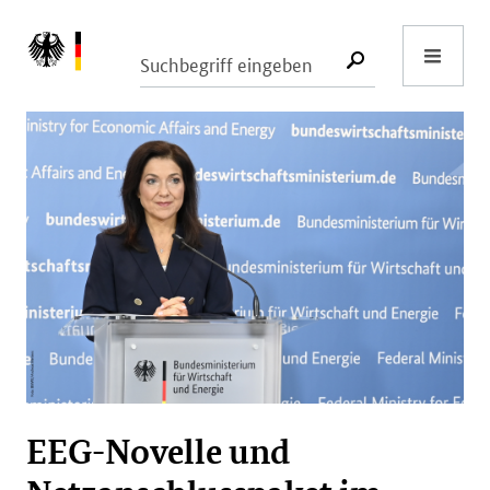
Start
SUCHE START
Bundesministerium für Wirtschaft
EEG-Novelle und