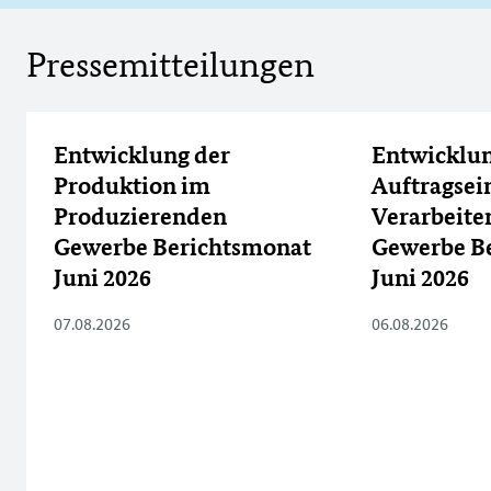
Pressemitteilungen
Öffnet Einzelsicht
Öffnet Einzelsic
Entwicklung der
Entwicklun
Produktion im
Auftragsei
Produzierenden
Verarbeit
Gewerbe Berichtsmonat
Gewerbe B
Juni 2026
Juni 2026
-
-
-
-
07.08.2026
06.08.2026