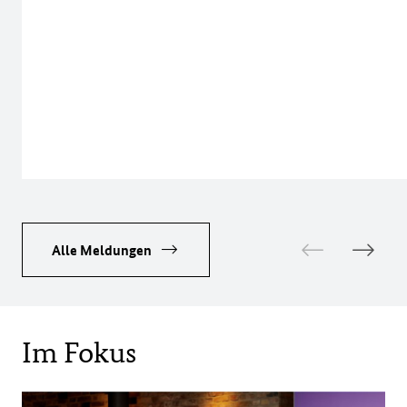
Zurück blättern
We
Alle Meldungen
Im Fokus