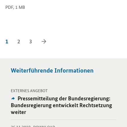
PDF,
1 MB
Vorwärts Blättern
1
2
3
Weiterführende Informationen
-
Öffnet Einzelsicht
EXTERNES ANGEBOT
Externes
Pressemitteilung der Bundesregierung:
Angebot:
Bundesregierung entwickelt Rechtsetzung
weiter
-
-
26.11.2019