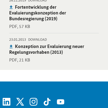
Öffnet PDF "Fortentwicklung der Evaluierungskonzeption der B
DOWNLOAD
Publikation:
Fortentwicklung der
Evaluierungskonzeption der
Bundesregierung (2019)
PDF,
57 KB
-
-
23.01.2013
Öffnet PDF "Konzeption zur Evaluierung neuer Regelungsvorhab
DOWNLOAD
Publikation:
Konzeption zur Evaluierung neuer
Regelungsvorhaben (2013)
PDF,
21 KB
linkedin
x
instagram
tiktok
youtube