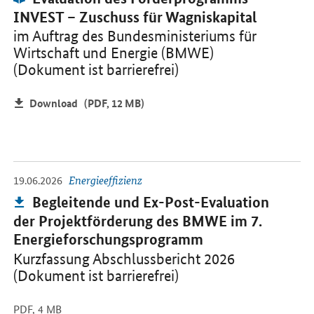
INVEST – Zuschuss für Wagniskapital
im Auftrag des Bundesministeriums für
Wirtschaft und Energie (BMWE)
(Dokument ist barrierefrei)
Download
(PDF, 12 MB)
-
Öffnet PDF "Begleitende und Ex-Post-Evaluation der Projektför
19.06.2026
Energieeffizienz
Publikation:
Begleitende und Ex-Post-Evaluation
der Projektförderung des BMWE im 7.
Energieforschungsprogramm
Kurzfassung Abschlussbericht 2026
(Dokument ist barrierefrei)
PDF,
4 MB