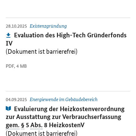
-
Öffnet PDF "Evaluation des High-Tech Gründerfonds IV" in neuem 
28.10.2025
Existenzgründung
Publikation:
Evaluation des High-Tech Gründerfonds
IV
(Dokument ist barrierefrei)
PDF,
4 MB
-
Öffnet PDF "Evaluierung der Heizkostenverordnung zur Ausstattun
04.09.2025
Energiewende im Gebäudebereich
Publikation:
Evaluierung der Heizkostenverordnung
zur Ausstattung zur Verbrauchserfassung
gem.
§
5
Abs.
8 HeizkostenV
(Dokument ist barrierefrei)