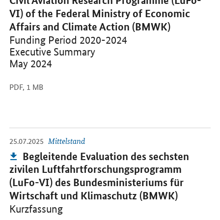
Civil Aviation Research Programme (LuFo-
VI) of the Federal Ministry of Economic
Affairs and Climate Action (BMWK)
Funding Period 2020-2024
Executive Summary
May 2024
PDF,
1 MB
-
Öffnet PDF "Begleitende Evaluation des sechsten zivilen Luftfah
25.07.2025
Mittelstand
Publikation:
Begleitende Evaluation des sechsten
zivilen Luftfahrtforschungsprogramm
(LuFo-VI) des Bundesministeriums für
Wirtschaft und Klimaschutz (BMWK)
Kurzfassung