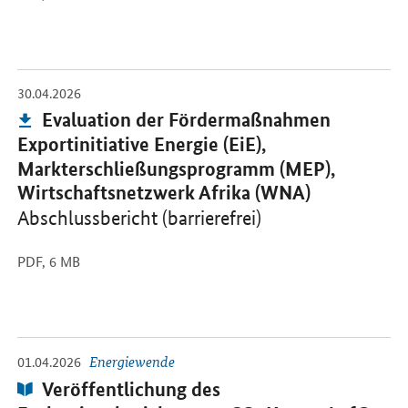
-
30.04.2026
Öffnet PDF "Evaluation der Fördermaßnahmen Exportinitiative En
Publikation:
Evaluation der Fördermaßnahmen
Exportinitiative Energie (EiE),
Markterschließungsprogramm (MEP),
Wirtschaftsnetzwerk Afrika (WNA)
Abschlussbericht (barrierefrei)
PDF,
6 MB
-
Öffnet PDF "Veröffentlichung des Evaluationsberichts zum CO2Ko
01.04.2026
Energiewende
Publikation:
Veröffentlichung des