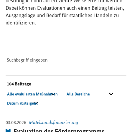
bestmöglich und auf effiziente Weise erreicht werden.
Dabei können Evaluationen auch einen Beitrag leisten,
Ausgangslage und Bedarf für staatliches Handeln zu
identifizieren.
Suchfeld
Suche
104
Beiträge
Alle evaluierten Maßnahmen
Bereich
Sortieren nach
-
Beiträge
Öffnet PDF "Evaluation des Förderprogramms INVEST – Zuschuss f
03.08.2026
Mittelstandsfinanzierung
Publikation:
Evaluation des Förderprogramms