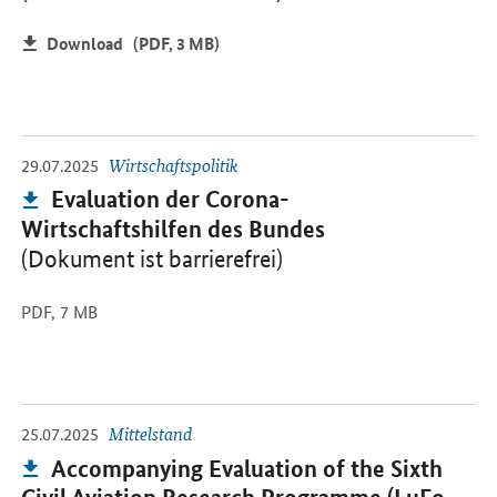
Download
(PDF, 3 MB)
-
Öffnet PDF "Evaluation der Corona-Wirtschaftshilfen des Bundes" 
29.07.2025
Wirtschaftspolitik
Publikation:
Evaluation der Corona-
Wirtschaftshilfen des Bundes
(Dokument ist barrierefrei)
PDF,
7 MB
-
Öffnet PDF "Accompanying Evaluation of the Sixth Civil Aviation
25.07.2025
Mittelstand
Publikation:
Accompanying Evaluation of the Sixth