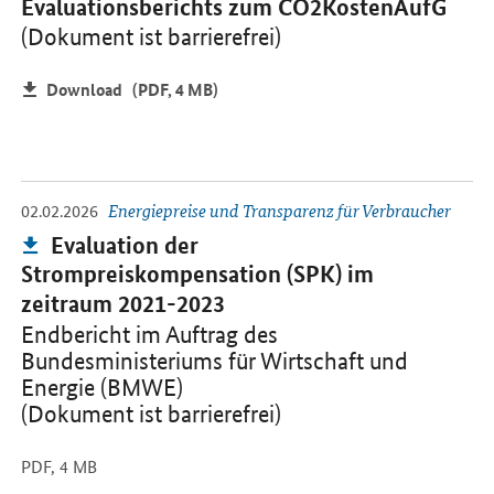
Evaluationsberichts zum CO2KostenAufG
(Dokument ist barrierefrei)
Download
(PDF, 4 MB)
-
Öffnet PDF "Evaluation der Strompreiskompensation (SPK) im zei
02.02.2026
Energiepreise und Transparenz für Verbraucher
Publikation:
Evaluation der
Strompreiskompensation (SPK) im
zeitraum 2021-2023
Endbericht im Auftrag des
Bundesministeriums für Wirtschaft und
Energie (BMWE)
(Dokument ist barrierefrei)
PDF,
4 MB