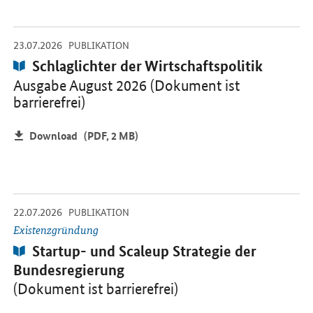
-
-
23.07.2026
Öffnet PDF "Schlaglichter der Wirtschaftspolitik" in neuem Fenster
PUBLIKATION
Publikation:
Schlaglichter der Wirtschaftspolitik
Ausgabe August 2026 (Dokument ist
barrierefrei)
Download
(PDF, 2 MB)
-
-
22.07.2026
Öffnet PDF "Startup- und Scaleup Strategie der Bundesregierung" 
PUBLIKATION
Existenzgründung
Publikation:
Startup- und Scaleup Strategie der
Bundesregierung
(Dokument ist barrierefrei)