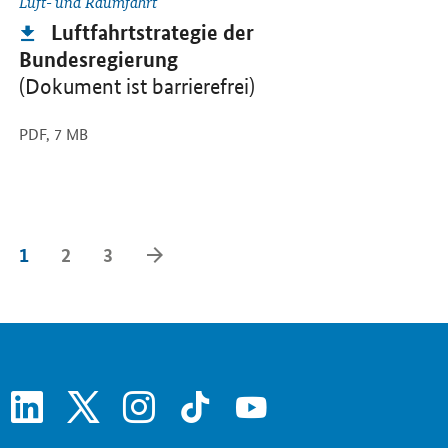
Luft- und Raumfahrt
Publikation:
Luftfahrtstrategie der
Bundesregierung
(Dokument ist barrierefrei)
PDF,
7 MB
Vorwärts Blättern
1
2
3
linkedin
x
instagram
tiktok
youtube