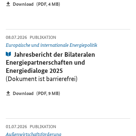
Download
(PDF, 4 MB)
-
-
08.07.2026
Öffnet PDF "Jahresbericht der Bilateralen Energiepartnerschaften
PUBLIKATION
Europäische und internationale Energiepolitik
Publikation:
Jahresbericht der Bilateralen
Energiepartnerschaften und
Energiedialoge 2025
(Dokument ist barrierefrei)
Download
(PDF, 9 MB)
-
-
01.07.2026
Öffnet PDF "Auslandsmesseprogramm (AMP)" in neuem Fenster.
PUBLIKATION
Außenwirtschaftsförderung