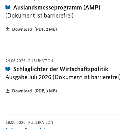
Publikation:
Auslandsmesseprogramm (AMP)
(Dokument ist barrierefrei)
Download
(PDF, 2 MB)
-
-
24.06.2026
Öffnet PDF "Schlaglichter der Wirtschaftspolitik" in neuem Fenster
PUBLIKATION
Publikation:
Schlaglichter der Wirtschaftspolitik
Ausgabe Juli 2026 (Dokument ist barrierefrei)
Download
(PDF, 3 MB)
-
-
18.06.2026
Öffnet PDF " Luftfahrtstrategie der Bundesregierung " in neuem Fe
PUBLIKATION