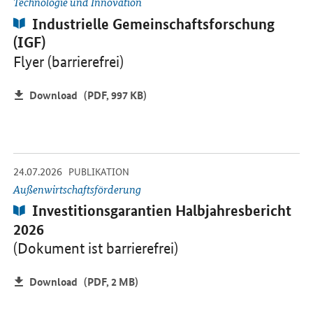
Technologie und Innovation
Publikation:
Industrielle Gemeinschaftsforschung
(IGF)
Flyer (barrierefrei)
Download
(PDF, 997 KB)
-
-
24.07.2026
Öffnet PDF "Investitionsgarantien Halbjahresbericht 2026" in neu
PUBLIKATION
Außenwirtschaftsförderung
Publikation:
Investitionsgarantien Halbjahresbericht
2026
(Dokument ist barrierefrei)
Download
(PDF, 2 MB)