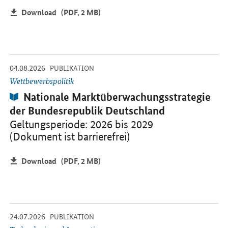
Download
(PDF, 2 MB)
-
-
04.08.2026
Öffnet PDF "Nationale Marktüberwachungsstrategie der Bundesrep
PUBLIKATION
Wettbewerbspolitik
Publikation:
Nationale Marktüberwachungsstrategie
der Bundesrepublik Deutschland
Geltungsperiode: 2026 bis 2029
(Dokument ist barrierefrei)
Download
(PDF, 2 MB)
-
-
24.07.2026
Öffnet PDF "Industrielle Gemeinschaftsforschung (IGF)" in neuem 
PUBLIKATION