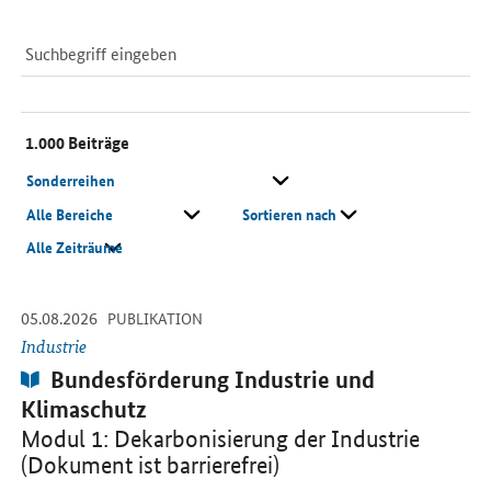
Suchfeld
Suche
1.000
Beiträge
Sonderreihe
Rubrik
Sortieren nach
Zeitspanne
-
-
05.08.2026
Beiträge
Öffnet PDF "Bundesförderung Industrie und Klimaschutz" in neuem
PUBLIKATION
Industrie
Publikation:
Bundesförderung Industrie und
Klimaschutz
Modul 1: Dekarbonisierung der Industrie
(Dokument ist barrierefrei)