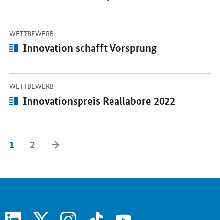
-
Öffnet Einzelsicht
WETTBEWERB
Artikel:
Innovation schafft Vorsprung
-
Öffnet Einzelsicht
WETTBEWERB
Artikel:
Innovationspreis Reallabore 2022
Vorwärts Blättern
1
2
linkedin
x
instagram
tiktok
youtube