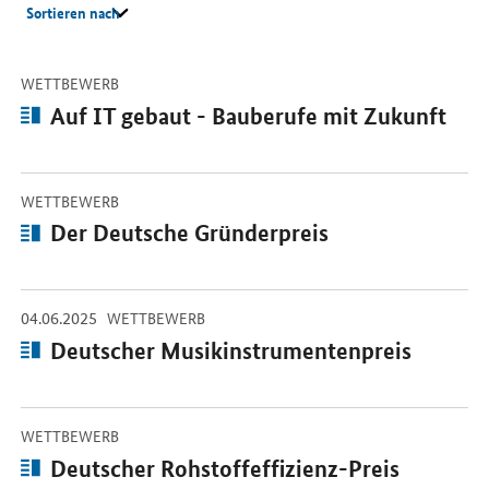
Sortieren nach
-
Beiträge
Öffnet Einzelsicht
WETTBEWERB
Artikel:
Auf IT gebaut - Bauberufe mit Zukunft
-
Öffnet Einzelsicht
WETTBEWERB
Artikel:
Der Deutsche Gründerpreis
-
-
04.06.2025
Öffnet Einzelsicht
WETTBEWERB
Artikel:
Deutscher Musikinstrumentenpreis
-
Öffnet Einzelsicht
WETTBEWERB
Artikel:
Deutscher Rohstoffeffizienz-Preis