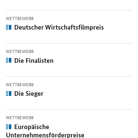
-
Öffnet Einzelsicht
WETTBEWERB
Artikel:
Deutscher Wirtschaftsfilmpreis
-
Öffnet Einzelsicht
WETTBEWERB
Artikel:
Die Finalisten
-
Öffnet Einzelsicht
WETTBEWERB
Artikel:
Die Sieger
-
Öffnet Einzelsicht
WETTBEWERB
Artikel:
Europäische
Unternehmensförderpreise