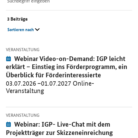
Suche
3
Beiträge
Sortieren nach
-
Beiträge
Öffnet Einzelsicht
VERANSTALTUNG
Veranstaltung:
Webinar Video-on-Demand: IGP leicht
erklärt – Einstieg ins Förderprogramm, ein
Überblick für Förderinteressierte
03.07.2026 –01.07.2027 Online-
Veranstaltung
-
Öffnet Einzelsicht
VERANSTALTUNG
Veranstaltung:
Webinar: IGP- Live-Chat mit dem
Projektträger zur Skizzeneinreichung