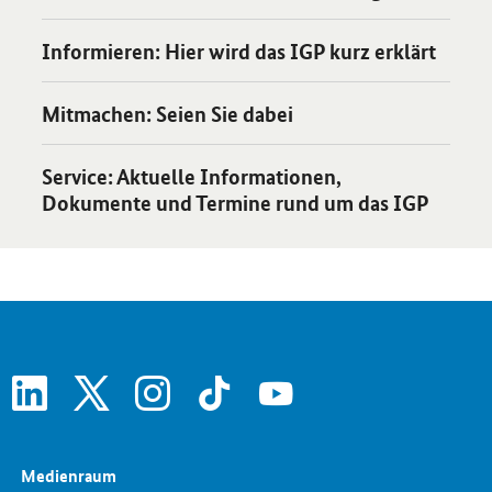
Öffnet Einzelsicht
Informieren
: Hier wird das IGP kurz erklärt
Öffnet Einzelsicht
Mitmachen: Seien Sie dabei
Öffnet Einzelsicht
Service: Aktuelle Informationen,
Dokumente und Termine rund um das IGP
linkedin
x
instagram
tiktok
youtube
Medienraum