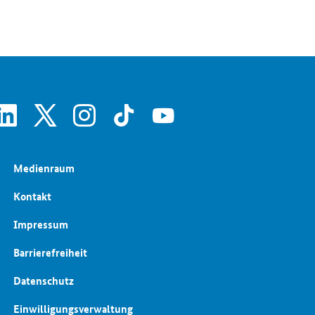
SrOnlyServicemenü
linkedin
x
instagram
tiktok
youtube
Medienraum
Kontakt
Impressum
Barrierefreiheit
Datenschutz
Einwilligungsverwaltung