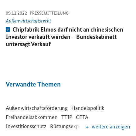
-
-
09.11.2022
Öffnet Einzelsicht
PRESSEMITTEILUNG
Außenwirtschaftsrecht
Pressemitteilung:
Chipfabrik Elmos darf nicht an chinesischen
Investor verkauft werden – Bundeskabinett
untersagt Verkauf
Verwandte Themen
Außenwirtschaftsförderung
Handelspolitik
Freihandelsabkommen
TTIP
CETA
Investitionsschutz
Rüstungsexportkontrolle
weitere anzeigen
Internationale Beziehungen