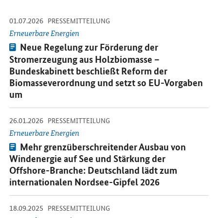
-
-
01.07.2026
Öffnet Einzelsicht
PRESSEMITTEILUNG
Erneuerbare Energien
Pressemitteilung:
Neue Regelung zur Förderung der
Stromerzeugung aus Holzbiomasse –
Bundeskabinett beschließt Reform der
Biomasseverordnung und setzt so EU-Vorgaben
um
-
-
26.01.2026
Öffnet Einzelsicht
PRESSEMITTEILUNG
Erneuerbare Energien
Pressemitteilung:
Mehr grenzüberschreitender Ausbau von
Windenergie auf See und Stärkung der
Offshore
-Branche: Deutschland lädt zum
internationalen Nordsee-Gipfel 2026
-
-
18.09.2025
Öffnet Einzelsicht
PRESSEMITTEILUNG