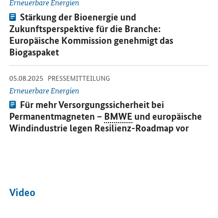
Erneuerbare Energien
Pressemitteilung:
Stärkung der Bioenergie und
Zukunftsperspektive für die Branche:
Europäische Kommission genehmigt das
Biogaspaket
-
-
05.08.2025
Öffnet Einzelsicht
PRESSEMITTEILUNG
Erneuerbare Energien
Pressemitteilung:
Für mehr Versorgungssicherheit bei
Permanentmagneten –
BMWE
und europäische
Windindustrie legen Resilienz-Roadmap vor
Video