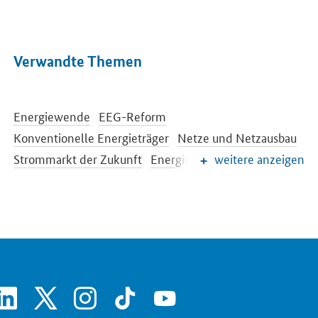
Verwandte Themen
Energiewende
EEG-Reform
Konventionelle Energieträger
Netze und Netzausbau
Strommarkt der Zukunft
Energiespeicher
weitere anzeigen
Energieeffizienz
Energiewende im Gebäudebereich
Energieforschung
Europäische und internationale Energiepolitik
Energiepreise und Transparenz für Verbraucher
Energiedaten und -szenarien
SrOnlyServicemenü
linkedin
x
instagram
tiktok
youtube