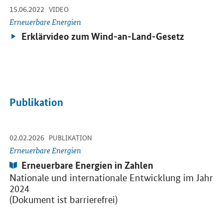
-
-
15.06.2022
Öffnet Einzelsicht
VIDEO
Erneuerbare Energien
Video:
Erklärvideo zum Wind-an-Land-Gesetz
Publikation
-
-
02.02.2026
Öffnet PDF "Erneuerbare Energien in Zahlen" in neuem Fenster.
PUBLIKATION
Erneuerbare Energien
Publikation:
Erneuerbare Energien in Zahlen
Nationale und internationale Entwicklung im Jahr
2024
(Dokument ist barrierefrei)