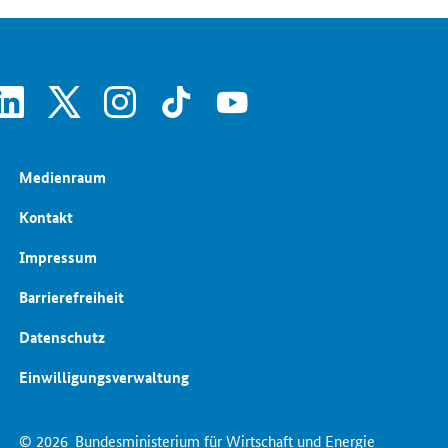
SrOnlyServicemenü
linkedin
x
instagram
tiktok
youtube
Medienraum
Kontakt
Impressum
Barrierefreiheit
Datenschutz
Einwilligungsverwaltung
© 2026
Bundesministerium für Wirtschaft und Energie