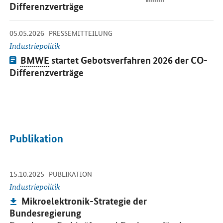
Differenzverträge
-
-
05.05.2026
Öffnet Einzelsicht
PRESSEMITTEILUNG
Industriepolitik
Pressemitteilung:
BMWE
startet Gebotsverfahren 2026 der
CO
-
Differenzverträge
Publikation
-
-
15.10.2025
Öffnet PDF "Mikroelektronik-Strategie der Bundesregierung" in n
PUBLIKATION
Industriepolitik
Publikation:
Mikroelektronik-Strategie der
Bundesregierung