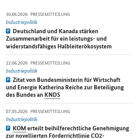
-
-
30.06.2026
Öffnet Einzelsicht
PRESSEMITTEILUNG
Industriepolitik
Pressemitteilung:
Deutschland und Kanada stärken
Zusammenarbeit für ein leistungs- und
widerstandsfähiges Halbleiterökosystem
-
-
22.06.2026
Öffnet Einzelsicht
PRESSEMITTEILUNG
Industriepolitik
Pressemitteilung:
Zitat von Bundesministerin für Wirtschaft
und Energie Katherina Reiche zur Beteiligung
des Bundes an
KNDS
-
-
07.05.2026
Öffnet Einzelsicht
PRESSEMITTEILUNG
Industriepolitik
Pressemitteilung:
KOM
erteilt beihilferechtliche Genehmigung
zur novellierten Förderrichtlinie
CO2
-