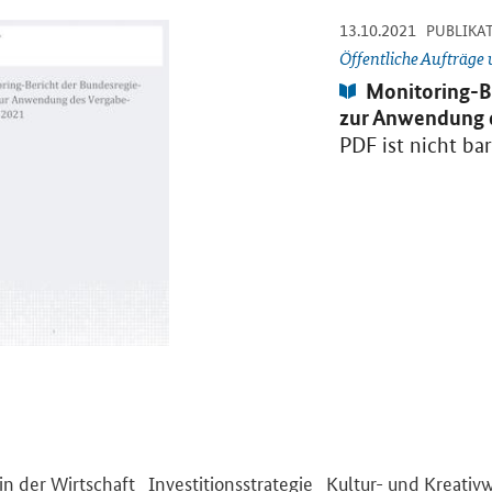
-
13.10.2021
DF "Monitoring-Bericht der Bundesregierung zur Anwendung des Verg
PUBLIKA
Öffentliche Aufträge
Publikation:
Monitoring-B
zur Anwendung d
PDF ist nicht bar
in der Wirtschaft
Investitionsstrategie
Kultur- und Kreativw