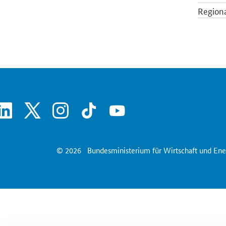
Regiona
Schlagl
Wirtsch
SrOnlyServicemenü
linkedin
x
instagram
tiktok
youtube
© 2026
Bundesministerium für Wirtschaft und Ene