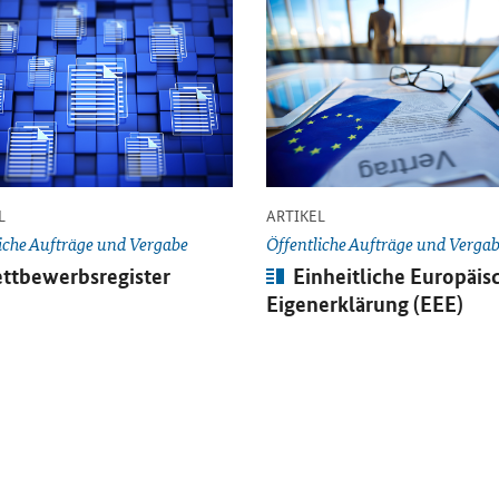
Einzelsicht
Öffnet Einzelsicht
-
-
L
ARTIKEL
iche Aufträge und Vergabe
Öffentliche Aufträge und Verga
kel:
Artikel:
ttbewerbsregister
Einheitliche Europäis
Eigenerklärung (EEE)