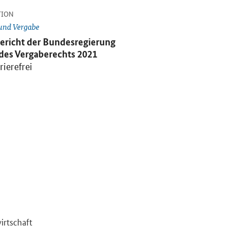
-
aberechts 2021" in neuem Fenster.
TION
 und Vergabe
ericht der Bundesregierung
es Vergaberechts 2021
rierefrei
irtschaft