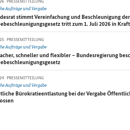
-
-
26
inzelsicht
PRESSEMITTEILUNG
che Aufträge und Vergabe
emitteilung:
desrat stimmt Vereinfachung und Beschleunigung der 
ebeschleunigungsgesetz tritt zum 1. Juli 2026 in Kraft
-
-
25
inzelsicht
PRESSEMITTEILUNG
che Aufträge und Vergabe
emitteilung:
acher, schneller und flexibler – Bundesregierung bes
bebeschleunigungsgesetz
-
-
24
inzelsicht
PRESSEMITTEILUNG
che Aufträge und Vergabe
emitteilung:
tliche Bürokratieentlastung bei der Vergabe Öffentli
lossen