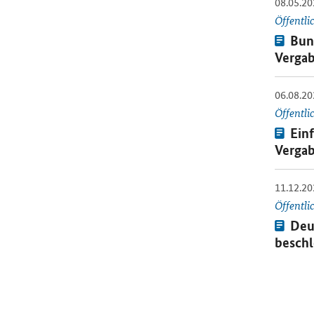
08.05.20
Öffnet E
Öffentli
Press
Bun
Vergab
06.08.20
Öffnet E
Öffentli
Press
Einf
Verga
11.12.20
Öffnet E
Öffentli
Press
Deu
besch