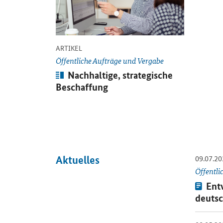
-
ARTIKEL
Öffentliche Aufträge und Vergabe
Artikel:
Nachhaltige, strategische
Beschaffung
09.07.20
Aktuelles
Öffnet E
Öffentli
Press
Ent
deutsc