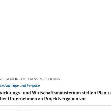
-
-
26
inzelsicht
GEMEINSAME PRESSEMITTEILUNG
che Aufträge und Vergabe
emitteilung:
wicklungs- und Wirtschaftsministerium stellen Plan zu
her Unternehmen an Projektvergaben vor