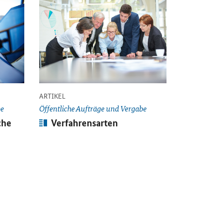
Öffnet Einzelsicht
-
ARTIKEL
be
Öffentliche Aufträge und Vergabe
Artikel:
che
Verfahrensarten