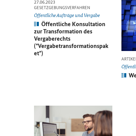
-
27.06.2023
Öffnet Einzelsicht
Öffnet 
-
GESETZGEBUNGSVERFAHREN
Öffentliche Aufträge und Vergabe
Artikel:
Öffentliche Konsultation
zur Transformation des
Vergaberechts
("Vergabetransformationspak
et")
ARTIKE
Öffentl
Arti
We
Öffnet Einzelsicht