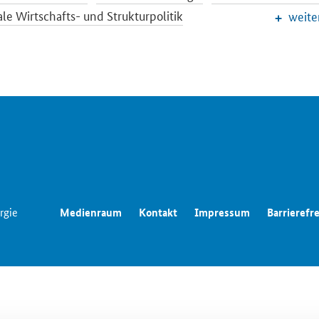
le Wirtschafts- und Strukturpolitik
weite
ichter der Wirtschaftspolitik
Wettbewerbspolitik
aftliche Entwicklung
Wirtschaftsbranchen
Wirtschaftspoli
rgie
Medienraum
Kontakt
Impressum
Barrierefre