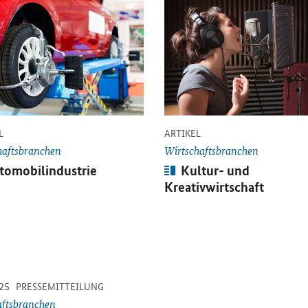
Einzelsicht
Öffnet Einzelsicht
-
-
L
ARTIKEL
haftsbranchen
Wirtschaftsbranchen
kel:
Artikel:
tomobilindustrie
Kultur- und
Kreativwirtschaft
-
-
25
inzelsicht
PRESSEMITTEILUNG
aftsbranchen