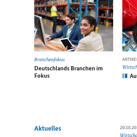
Öffnet Einzelsicht
Öffnet 
Branchenfokus
ARTIKE
Wirtsc
Deutschlands Branchen im
Arti
Fokus
Au
20.10.20
Aktuelles
Öffnet E
Wirtsch