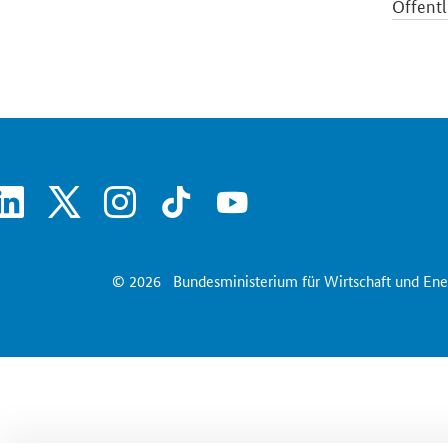
Öffentl
Schlagl
Wirtsch
SrOnlyServicemenü
linkedin
x
instagram
tiktok
youtube
© 2026
Bundesministerium für Wirtschaft und Ene