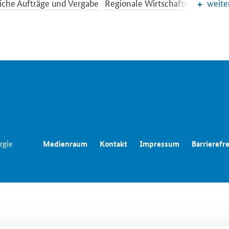
iche Aufträge und Vergabe
Regionale Wirtschafts- und Struk
weite
ichter der Wirtschaftspolitik
Wettbewerbspolitik
aftliche Entwicklung
Wirtschaftspolitik
rgie
Medienraum
Kontakt
Impressum
Barrierefre