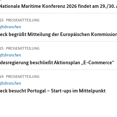
emitteilung:
Nationale Maritime Konferenz 2026 findet am 29./30. 
-
-
25
inzelsicht
PRESSEMITTEILUNG
aftsbranchen
emitteilung:
eck begrüßt Mitteilung der Europäischen Kommissio
-
-
25
inzelsicht
PRESSEMITTEILUNG
aftsbranchen
emitteilung:
desregierung beschließt Aktionsplan „
E-Commerce“
-
-
24
inzelsicht
PRESSEMITTEILUNG
aftsbranchen
emitteilung:
eck besucht Portugal –
Start-ups
im Mittelpunkt