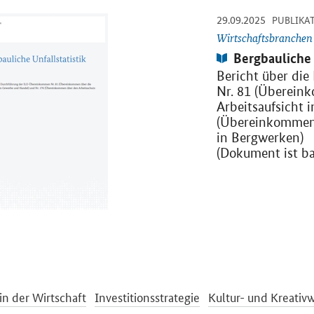
-
29.09.2025
DF "Bergbauliche Unfallstatistik 2024" in neuem Fenster.
PUBLIKA
Wirtschaftsbranchen
Publikation:
Bergbauliche 
Bericht über di
Nr. 81 (Überein
Arbeitsaufsicht 
(Übereinkommen 
in Bergwerken)
(Dokument ist bar
in der Wirtschaft
Investitionsstrategie
Kultur- und Kreativw