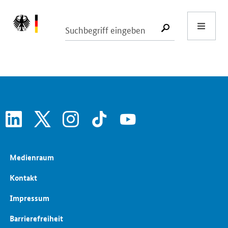
Start
SUCHE START
linkedin
x
instagram
tiktok
youtube
Medienraum
Kontakt
Impressum
Barrierefreiheit