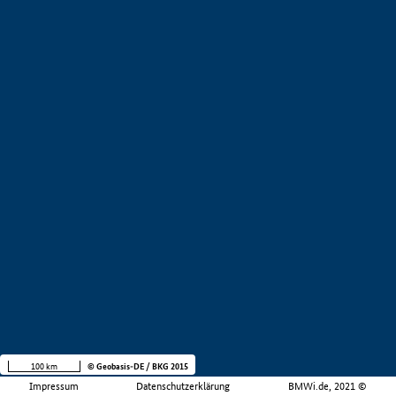
100 km
© Geobasis-DE / BKG 2015
Impressum
Datenschutzerklärung
BMWi.de, 2021 ©