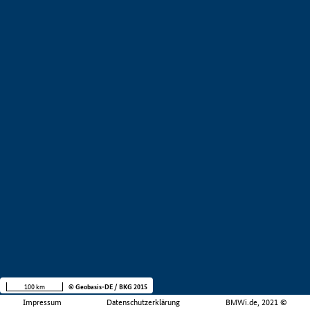
100 km
© Geobasis-DE / BKG 2015
Impressum
Datenschutzerklärung
BMWi.de, 2021 ©