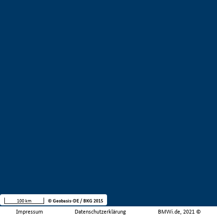
100 km
© Geobasis-DE / BKG 2015
Impressum
Datenschutzerklärung
BMWi.de, 2021 ©