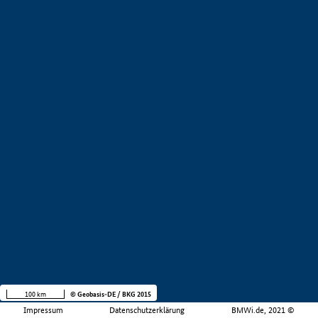
100 km
© Geobasis-DE / BKG 2015
Impressum
Datenschutzerklärung
BMWi.de, 2021 ©