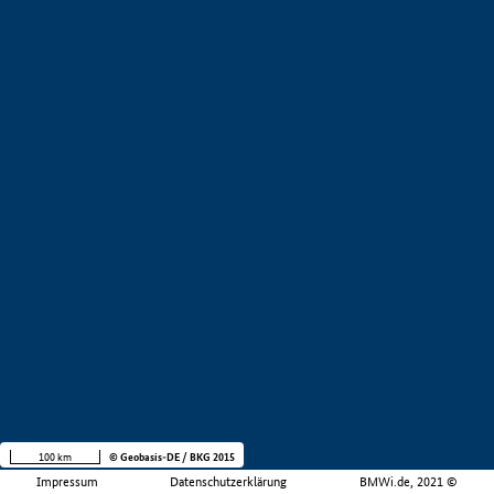
100 km
© Geobasis-DE / BKG 2015
Impressum
Datenschutzerklärung
BMWi.de, 2021 ©