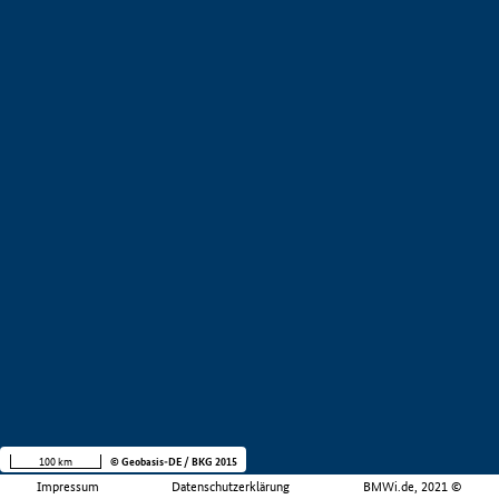
100 km
© Geobasis-DE / BKG 2015
Impressum
Datenschutzerklärung
BMWi.de, 2021 ©