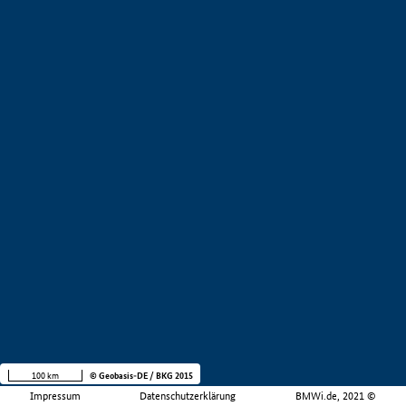
100 km
© Geobasis-DE / BKG 2015
Impressum
Datenschutzerklärung
BMWi.de, 2021 ©