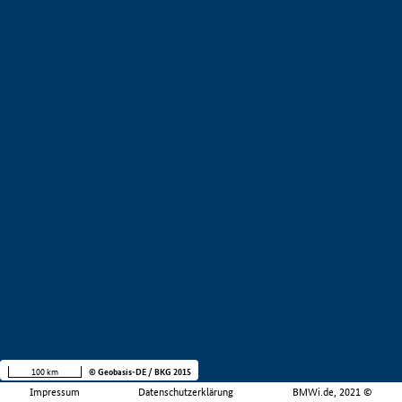
100 km
© Geobasis-DE / BKG 2015
Impressum
Datenschutzerklärung
BMWi.de, 2021 ©