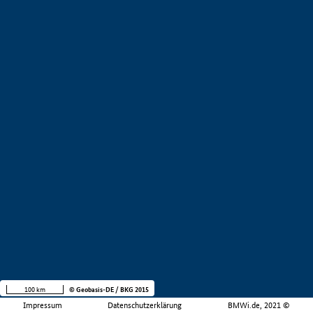
100 km
© Geobasis-DE / BKG 2015
Impressum
Datenschutzerklärung
BMWi.de, 2021 ©