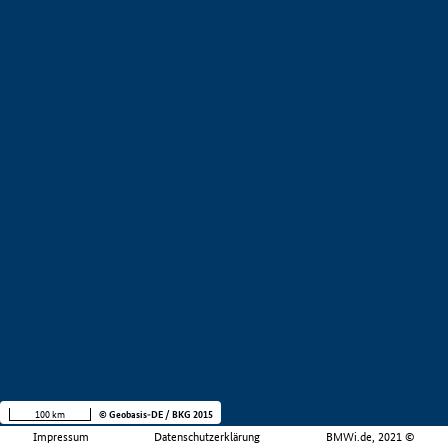
100 km
© Geobasis-DE / BKG 2015
Impressum
Datenschutzerklärung
BMWi.de, 2021 ©