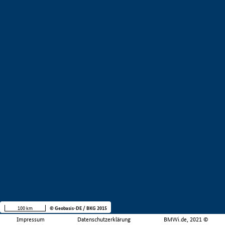
100 km
© Geobasis-DE / BKG 2015
Impressum
Datenschutzerklärung
BMWi.de, 2021 ©