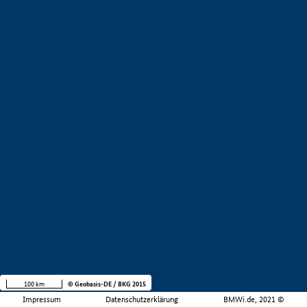
100 km
© Geobasis-DE / BKG 2015
Impressum
Datenschutzerklärung
BMWi.de, 2021 ©