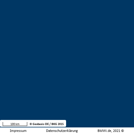
100 km
© Geobasis-DE / BKG 2015
Impressum
Datenschutzerklärung
BMWi.de, 2021 ©