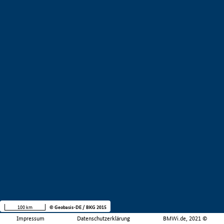
100 km
© Geobasis-DE / BKG 2015
Impressum
Datenschutzerklärung
BMWi.de, 2021 ©