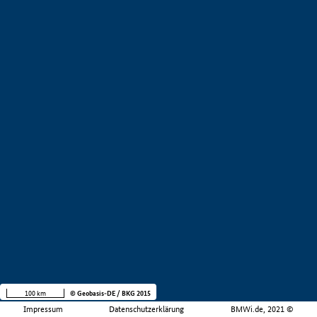
100 km
© Geobasis-DE / BKG 2015
Impressum
Datenschutzerklärung
BMWi.de, 2021 ©