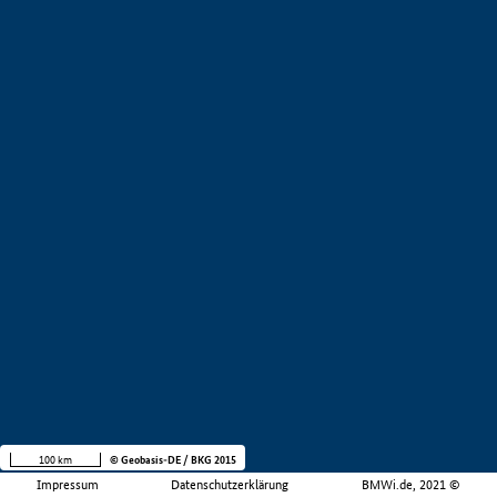
100 km
© Geobasis-DE / BKG 2015
Impressum
Datenschutzerklärung
BMWi.de, 2021 ©