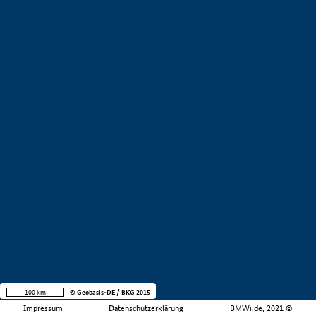
100 km
© Geobasis-DE / BKG 2015
Impressum
Datenschutzerklärung
BMWi.de, 2021 ©