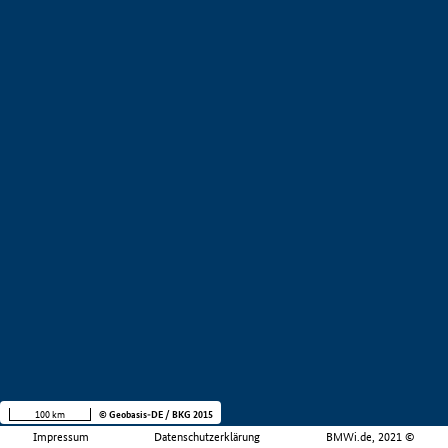
100 km
© Geobasis-DE / BKG 2015
Impressum
Datenschutzerklärung
BMWi.de, 2021 ©