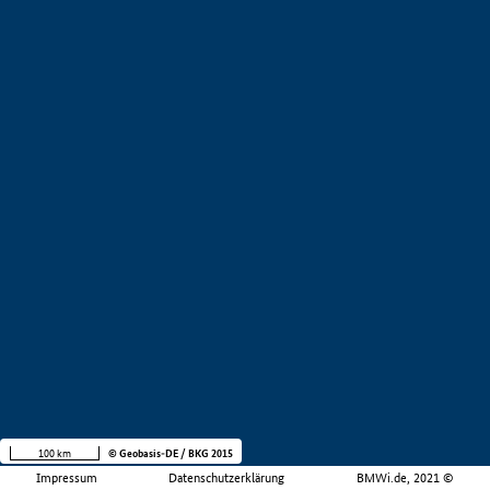
100 km
© Geobasis-DE / BKG 2015
Impressum
Datenschutzerklärung
BMWi.de, 2021 ©