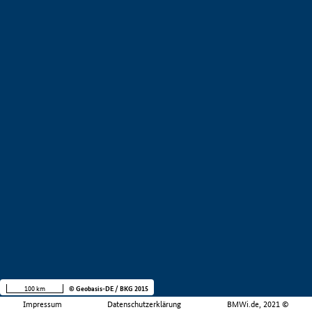
100 km
© Geobasis-DE / BKG 2015
Impressum
Datenschutzerklärung
BMWi.de, 2021 ©