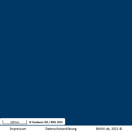
100 km
© Geobasis-DE / BKG 2015
Impressum
Datenschutzerklärung
BMWi.de, 2021 ©