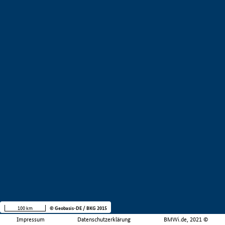
100 km
© Geobasis-DE / BKG 2015
Impressum
Datenschutzerklärung
BMWi.de, 2021 ©