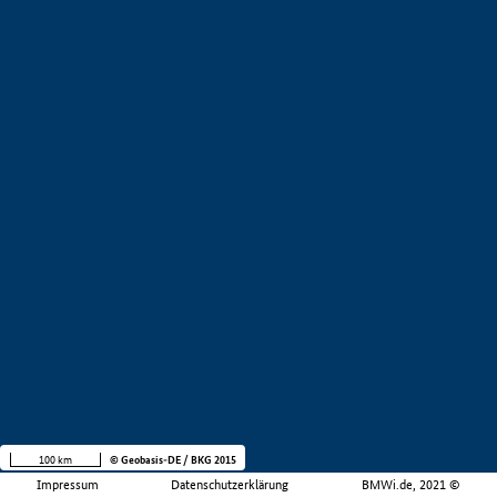
100 km
© Geobasis-DE / BKG 2015
Impressum
Datenschutzerklärung
BMWi.de, 2021 ©