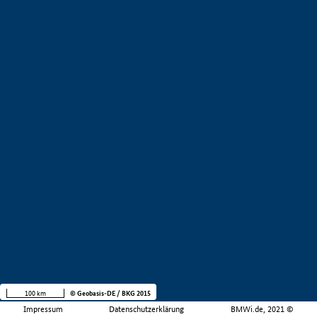
100 km
© Geobasis-DE / BKG 2015
Impressum
Datenschutzerklärung
BMWi.de, 2021 ©