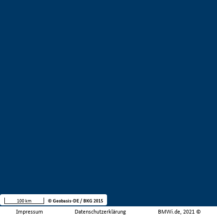
100 km
© Geobasis-DE / BKG 2015
Impressum
Datenschutzerklärung
BMWi.de, 2021 ©