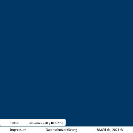
100 km
© Geobasis-DE / BKG 2015
Impressum
Datenschutzerklärung
BMWi.de, 2021 ©