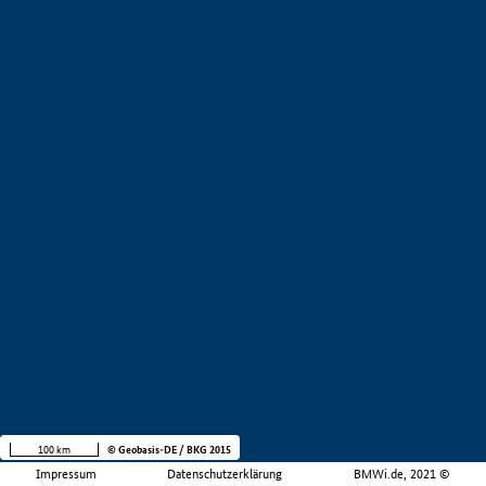
100 km
© Geobasis-DE / BKG 2015
Impressum
Datenschutzerklärung
BMWi.de, 2021 ©