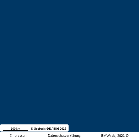
100 km
© Geobasis-DE / BKG 2015
Impressum
Datenschutzerklärung
BMWi.de, 2021 ©