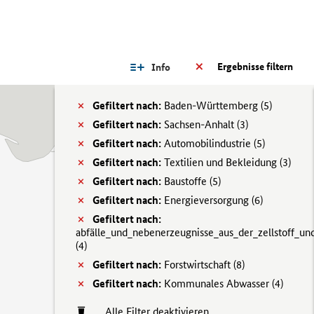
Ergebnisse filtern
Info
Gefiltert nach:
Baden-Württemberg (
5)
Gefiltert nach:
Sachsen-Anhalt (
3)
Gefiltert nach:
Automobilindustrie (
5)
Gefiltert nach:
Textilien und Bekleidung (
3)
Gefiltert nach:
Baustoffe (
5)
Gefiltert nach:
Energieversorgung (
6)
Gefiltert nach:
abfälle_und_nebenerzeugnisse_aus_der_zellstoff_und
(
4)
Gefiltert nach:
Forstwirtschaft (
8)
Gefiltert nach:
Kommunales Abwasser (
4)
Alle Filter deaktivieren