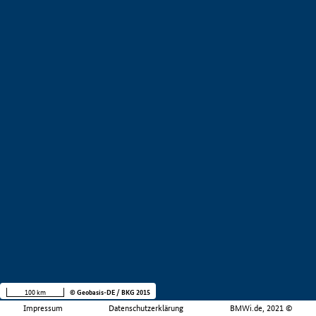
100 km
© Geobasis-DE / BKG 2015
Impressum
Datenschutzerklärung
BMWi.de, 2021 ©