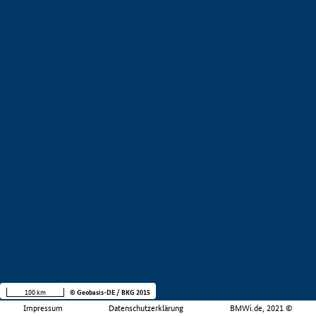
100 km
© Geobasis-DE / BKG 2015
Impressum
Datenschutzerklärung
BMWi.de, 2021 ©