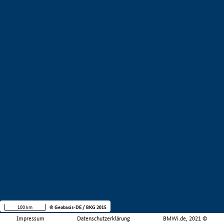
100 km
© Geobasis-DE / BKG 2015
Impressum
Datenschutzerklärung
BMWi.de, 2021 ©