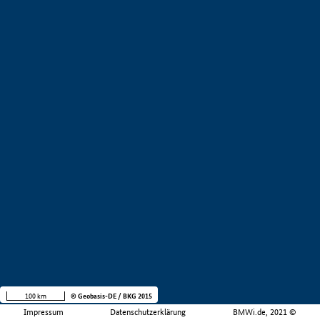
100 km
© Geobasis-DE / BKG 2015
Impressum
Datenschutzerklärung
BMWi.de, 2021 ©