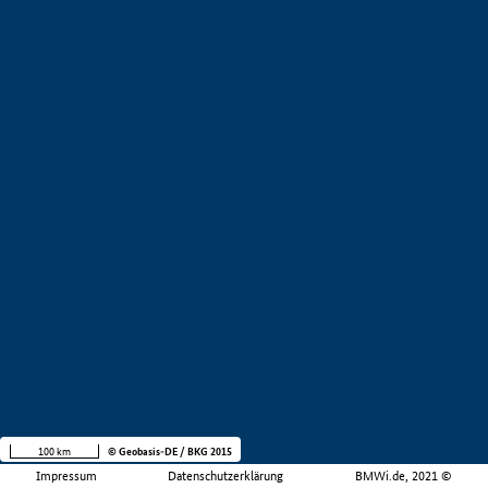
100 km
© Geobasis-DE / BKG 2015
Impressum
Datenschutzerklärung
BMWi.de, 2021 ©