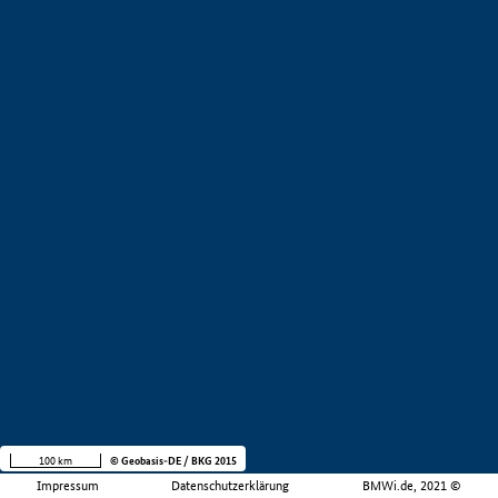
100 km
© Geobasis-DE / BKG 2015
Impressum
Datenschutzerklärung
BMWi.de, 2021 ©