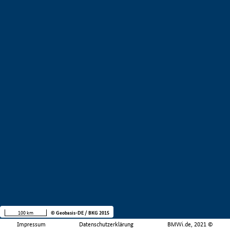
100 km
© Geobasis-DE / BKG 2015
Impressum
Datenschutzerklärung
BMWi.de, 2021 ©