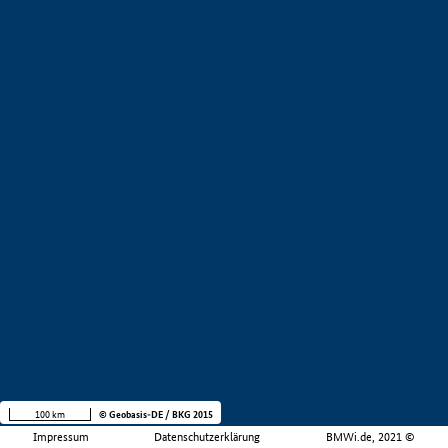
100 km
© Geobasis-DE / BKG 2015
Impressum
Datenschutzerklärung
BMWi.de, 2021 ©