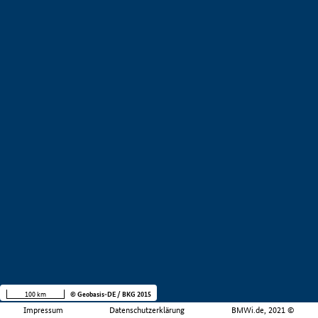
100 km
© Geobasis-DE / BKG 2015
Impressum
Datenschutzerklärung
BMWi.de, 2021 ©